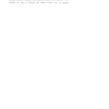
situées de part et d'autre du salon ouvert sur la cuisine
entièrement équipée et l'ensemble donne sur un jardin
totalement au calme.