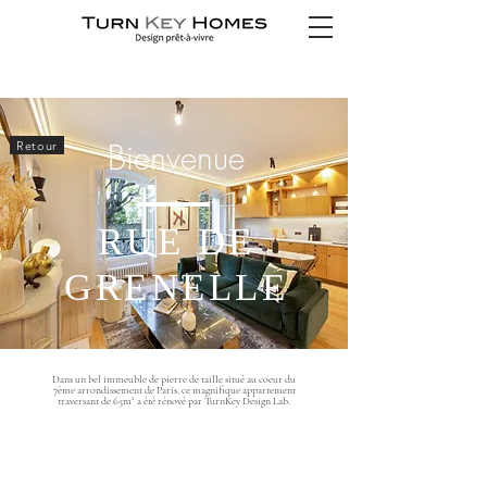
Bienvenue
Retour
RUE DE
GRENELLE
Dans un bel immeuble de pierre de taille situé au coeur du
7ème arrondissement de Paris, ce magnifique appartement
traversant de 65m² a été rénové par TurnKey Design Lab.