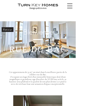
Bienvenue
Retour
RUE DU BAC
Cet appartement de 33 m² est situé dans la meilleure partie de la
célèbre rue du Bac.
Occupant un étage élevé d'un immeuble historique doté d'une
magnifique et grandiose cage d'escalier du XVIII ème sciècle, sa
hauteur sous plafond et la qualité de son plan donne à ce pied-à-
terre de très haut luxe une sensation d'espace exceptionnelle.