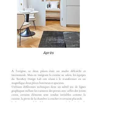
Après
A l’origine, ce deux pièces était un studio défraîchi et
incommode. Mais en intégrant la cuisine au salon, les équipes
du TurnKey Design Lab ont réussi à le transformer en un
magnifique deux pièces lumineux et spacieux.
Utilisant différentes techniques dont un subtil jeu de lignes
graphiques mêlant les rainures des portes avec celles des joints
creux, certains éléments sont rendus invisibles comme la
cuisine, la porte de la chambre à coucher et certains placards.
La hauteur sous plafond hors norme a permis la création de
nombreux rangement tout en évitant un effet de surcharge.
Le parquet a bien entendu été conservé et rénové.
La salle de bain privative en marbre blanc ajoute une touche de
grand luxe à l'ensemble.